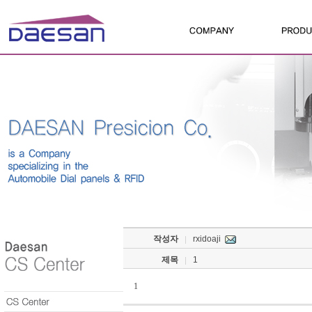
작성자
rxidoaji
제목
1
1