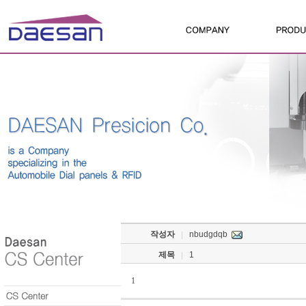
작성자
nbudgdqb
제목
1
1